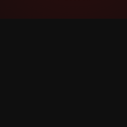
YouTube Super Thanks Counter
Ətraflı statistikalar və məlumatlarla Super
Sağol-u izləyin və təhlil edin.
©
2026
YouTube Super Sağol Sayğac. Bütün hüquqla