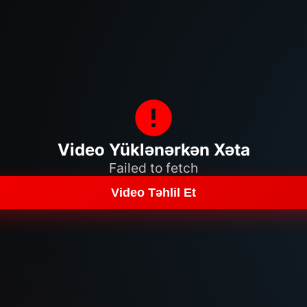
Video Yüklənərkən Xəta
Failed to fetch
Video Təhlil Et