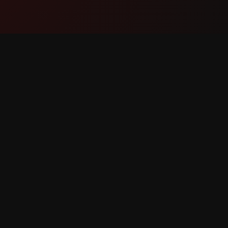
Məhsul
Dəstək
Xüsusiyyətlər
Bizimlə 
Necə İşləyir
Xəta Bild
Yüklə
Xüsusiyy
r qorunur.