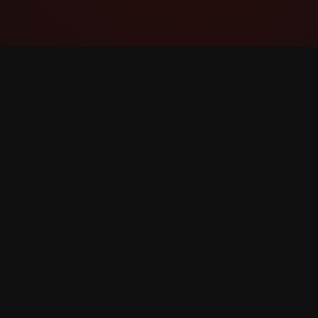
YouTube Super Thanks Counter
Rastrea y analiza Súper gracias con
estadísticas e información detallada.
©
2026
YouTube Súper gracias Counter. Todos los 