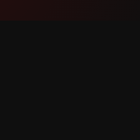
Producto
Soport
Funciones
Contáct
Cómo funciona
Reportar
Descargar
Solicitar
derechos reservados.