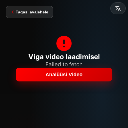
Tagasi avalehele
Viga video laadimisel
Failed to fetch
Analüüsi Video