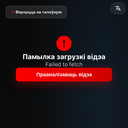
Вярнуцца на галоўную
Памылка загрузкі відэа
Failed to fetch
Прааналізаваць відэа