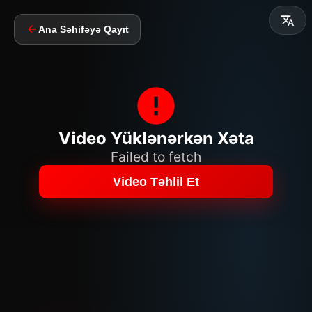
Ana Səhifəyə Qayıt
Video Yüklənərkən Xəta
Failed to fetch
Video Təhlil Et