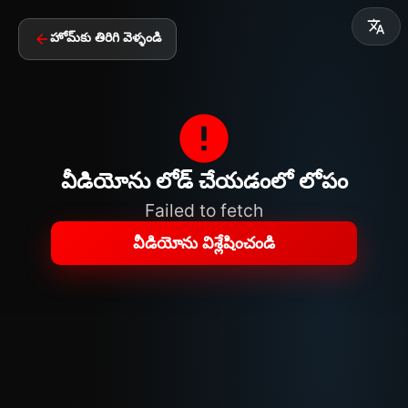
హోమ్‌కు తిరిగి వెళ్ళండి
వీడియోను లోడ్ చేయడంలో లోపం
Failed to fetch
వీడియోను విశ్లేషించండి