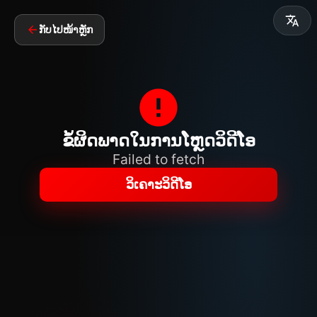
ກັບໄປໜ້າຫຼັກ
ຂໍ້ຜິດພາດໃນການໂຫຼດວິດີໂອ
Failed to fetch
ວິເຄາະວິດີໂອ