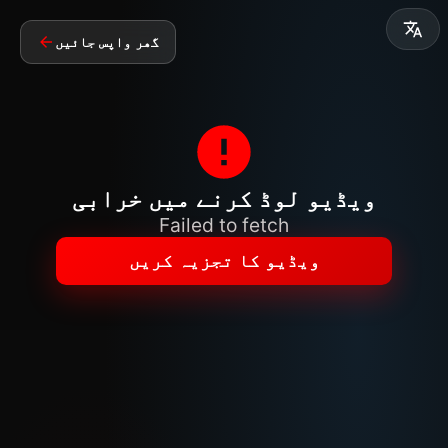
گھر واپس جائیں
ویڈیو لوڈ کرنے میں خرابی
Failed to fetch
ویڈیو کا تجزیہ کریں