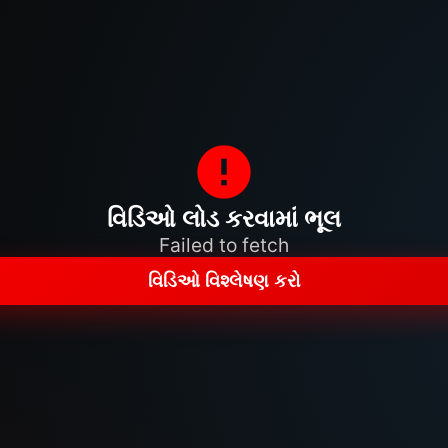
વિડિઓ લોડ કરવામાં ભૂલ
Failed to fetch
વિડિઓ વિશ્લેષણ કરો