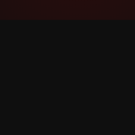
YouTube Super Thanks Counter
વિગતવાર આંકડા અને સમજૂતી સાથે Super Thanks
ટ્રેક અને વિશ્લેષણ કરો.
©
2026
YouTube Super Thanks કાઉન્ટર. બધા અધિકારો સુ