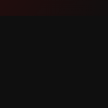
ઉત્પાદન
સપોર્ટ
સુવિધાઓ
અમારો સંપ
તે કેવી રીતે કામ કરે છે
બગ રિપોર્ટ
ડાઉનલોડ
સુવિધા વિ
રક્ષિત.