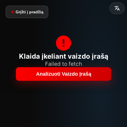
Grįžti į pradžią
Klaida įkeliant vaizdo įrašą
Failed to fetch
Analizuoti Vaizdo Įrašą