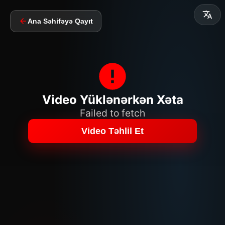
Ana Səhifəyə Qayıt
Video Yüklənərkən Xəta
Failed to fetch
Video Təhlil Et