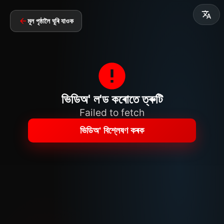
মূল পৃষ্ঠালৈ ঘূৰি যাওক
ভিডিঅ' ল'ড কৰোতে ত্ৰুটি
Failed to fetch
ভিডিঅ' বিশ্লেষণ কৰক