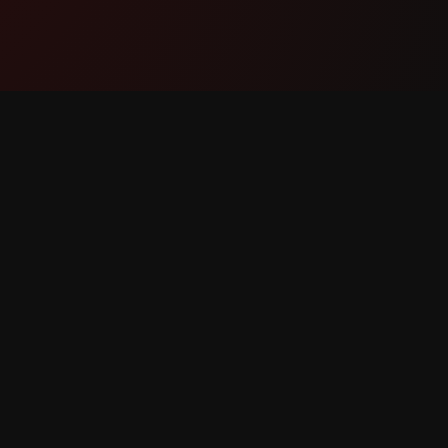
Ապրանք
Աջակցո
Հնարավորություններ
Կապվե
Ինչպես է Աշխատում
Հաղորդ
Ներբեռնել
Հնարավ
Հարցու