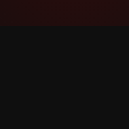
YouTube Super Thanks Counter
Հետևեք և վերլուծեք Super Thanks-ը
մանրամասն վիճակագրությամբ և
մանրամասնություններով: