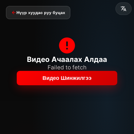
Нүүр хуудас руу буцах
Видео Ачаалах Алдаа
Failed to fetch
Видео Шинжилгээ