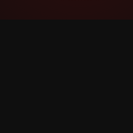
YouTube Super Thanks Counter
Rastrea y analiza Súper gracias con
estadísticas e información detallada.
©
2026
YouTube Súper gracias Counter. Todos los 