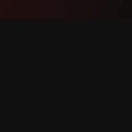
Producto
Soport
Funciones
Contáct
Cómo funciona
Reportar
Descargar
Solicitar
derechos reservados.