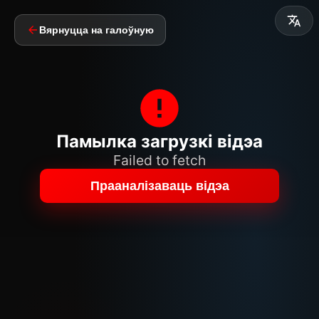
Вярнуцца на галоўную
Памылка загрузкі відэа
Failed to fetch
Прааналізаваць відэа