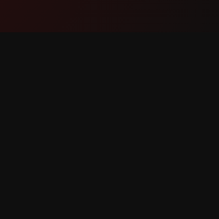
Producte
Suport
Funcions
Contacta
Com funciona
Informar
Descarregar
Sol·licit
drets reservats.