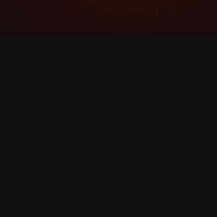
YouTube Super Thanks Counter
Fes seguiment i analitza Super Thanks amb
estadístiques detallades i informació.
©
2026
YouTube Super Thanks Comptador. Tots els 