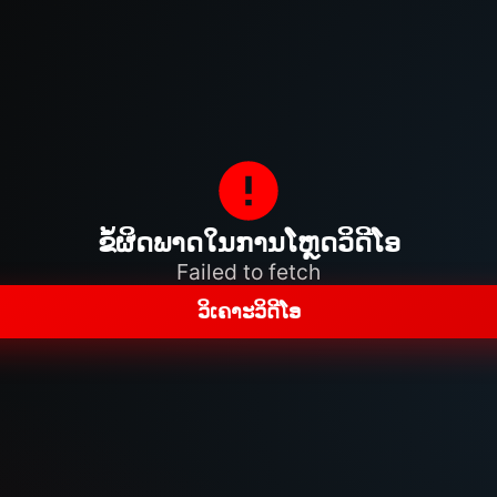
ຂໍ້ຜິດພາດໃນການໂຫຼດວິດີໂອ
Failed to fetch
ວິເຄາະວິດີໂອ