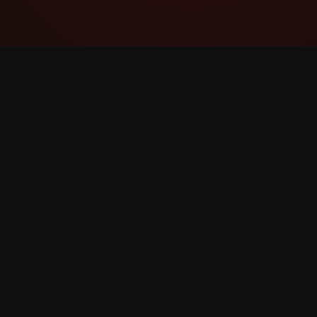
YouTube Super Thanks Counter
ຕິດຕາມ ແລະ ວິເຄາະ Super Thanks ດ້ວຍສະຖິຕິ
ແລະ ຄວາມເຂົ້າໃຈລາຍລະອຽດ.
©
2026
YouTube Super Thanks Counter. ສະຫງວນລິຂະ