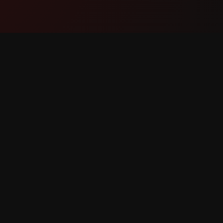
ຜະລິດຕະພັນ
ການສະໜ
ຄຸນສົມບັດ
ຕິດຕໍ່ພວກ
ວິທີເຮັດວຽກ
ລາຍງານບ
ດາວໂຫຼດ
ຂໍຄຸນສົມບ
ສິດທັງໝົດ.