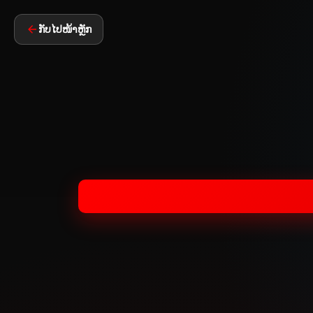
ກັບໄປໜ້າຫຼັກ