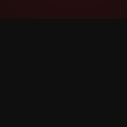
YouTube Super Thanks Counter
Theo dõi và phân tích Super Thanks với thống
kê và thông tin chi tiết chi tiết.
©
2026
YouTube Super Thanks Counter. Đã đăng ký