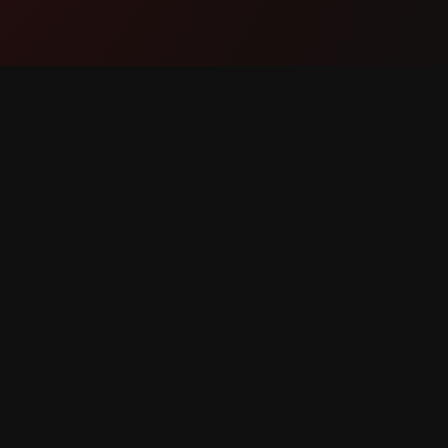
Produk
Onders
Funksies
Kontak 
Hoe Dit Werk
Rapporte
Aflaai
Funksie 
rbehou.