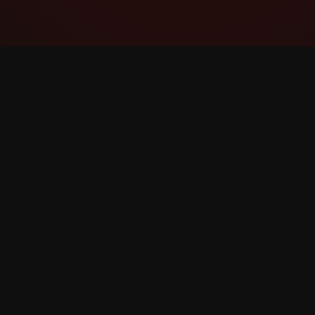
YouTube Super Thanks Counter
Volg en analiseer Superdankie met
gedetailleerde statistieke en insigte.
©
2026
YouTube Superdankie Teller. Alle regte voo