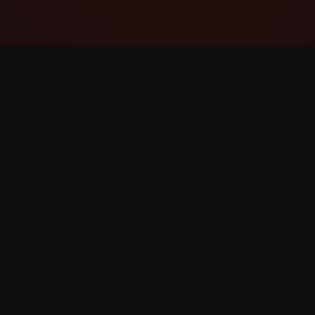
YouTube Super Thanks Counter
Seguir e analizar Super Grazas con
estatísticas e informacións detalladas.
©
2026
Contador de YouTube Super Grazas. Todos o