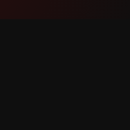
Produto
Soport
Características
Contáct
Como Funciona
Reportar
Descargar
Solicitu
Caracter
s dereitos reservados.