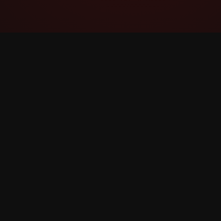
YouTube Super Thanks Counter
Seuraa ja analysoi Superkiitoksiaia
yksityiskohtaisilla tilastoilla ja oivalluksilla.
©
2026
YouTube Superkiitoksia Counter. Kaikki oike