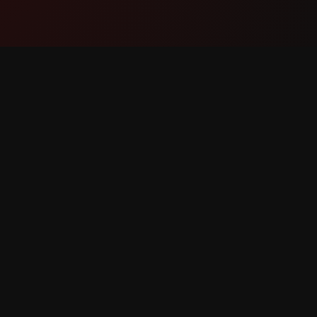
Tuote
Tuki
Ominaisuudet
Ota yhte
Kuinka se toimii
Ilmoita v
Lataa
Ominais
udet pidätetään.