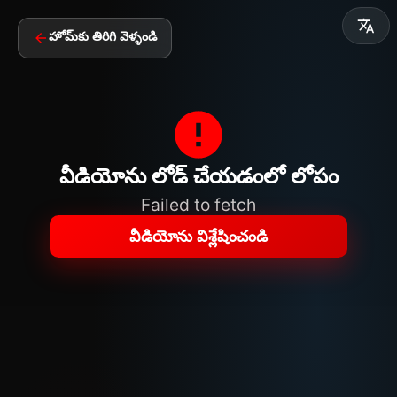
హోమ్‌కు తిరిగి వెళ్ళండి
వీడియోను లోడ్ చేయడంలో లోపం
Failed to fetch
వీడియోను విశ్లేషించండి