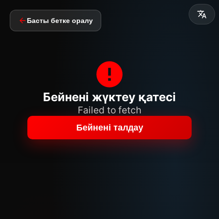
Басты бетке оралу
Бейнені жүктеу қатесі
Failed to fetch
Бейнені талдау