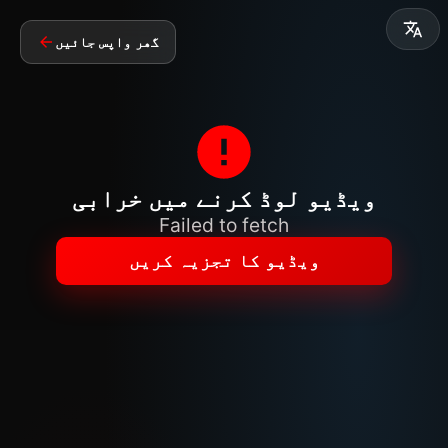
گھر واپس جائیں
ویڈیو لوڈ کرنے میں خرابی
Failed to fetch
ویڈیو کا تجزیہ کریں