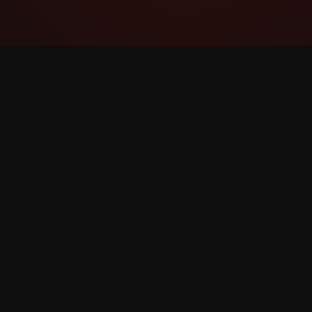
YouTube Super Thanks Counter
Kövesd és elemezd a Super Thanks-eket
részletes statisztikákkal és betekintésekkel.
©
2026
YouTube Super Thanks Counter. Minden jog 