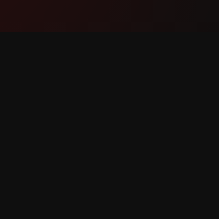
Termék
Támoga
Funkciók
Kapcsola
Hogyan működik
Hiba jel
Letöltés
Funkció 
fenntartva.