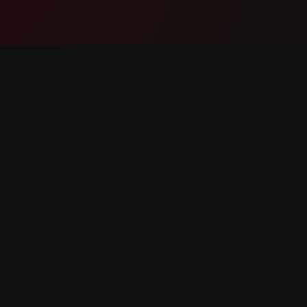
Produkt
Podpor
Funkce
Kontaktu
Jak to funguje
Nahlásit
Stáhnout
Žádost o
 vyhrazena.