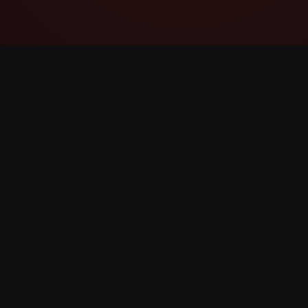
YouTube Super Thanks Counter
Sledujte a analyzujte Super díky s
podrobnými statistikami a přehledy.
©
2026
YouTube Super díky Counter. Všechna práva