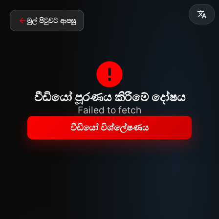
මුල් පිටුවට ආපසු
වීඩියෝ පූරණය කිරීමේ දෝෂය
Failed to fetch
වීඩියෝ විශ්ලේෂණය