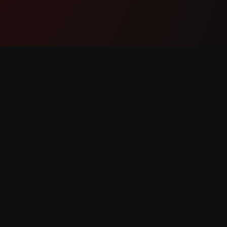
தயாரிப்பு
ஆதரவு
அம்சங்கள்
எங்களைத்
இது எவ்வாறு செயல்படுகிறது
கொள்ளுங
பதிவிறக்கவும்
பிழையைப் 
அம்ச கோ