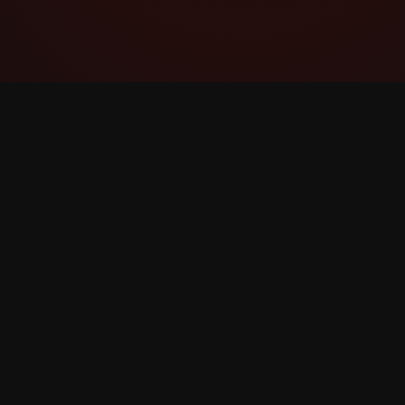
YouTube Super Thanks Counter
விரிவான புள்ளிவிவரங்கள் மற்றும்
நுண்ணறிவுகளுடன் Super Thanks ஐ
கண்காணிக்கவும் பகுப்பாய்வு செய்யவும்.