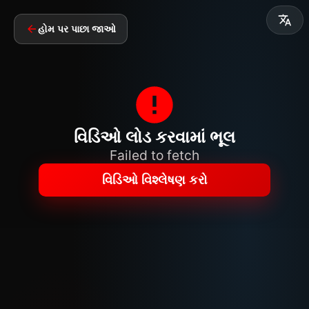
હોમ પર પાછા જાઓ
વિડિઓ લોડ કરવામાં ભૂલ
Failed to fetch
વિડિઓ વિશ્લેષણ કરો