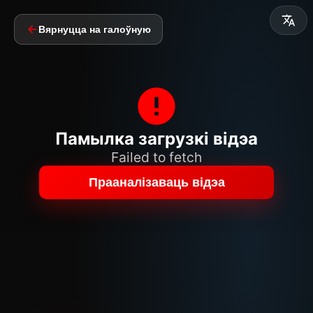
Вярнуцца на галоўную
Памылка загрузкі відэа
Failed to fetch
Прааналізаваць відэа