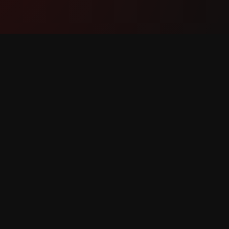
Produto
Soport
Características
Contáct
Como Funciona
Reportar
Descargar
Solicitu
Caracter
s dereitos reservados.