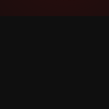
YouTube Super Thanks Counter
Seguir e analizar Super Grazas con
estatísticas e informacións detalladas.
©
2026
Contador de YouTube Super Grazas. Todos o