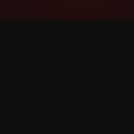
YouTube Super Thanks Counter
Urmăriți și analizați Super Mulțumiri cu
statistici și informații detaliate.
©
2026
YouTube Super Mulțumiri Counter. Toate dre