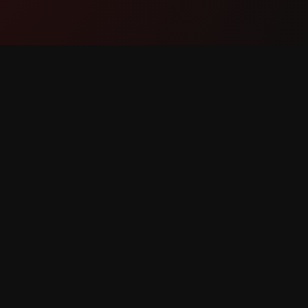
Produs
Suport
Funcții
Contacta
Cum funcționează
Raportaț
Descarcă
Cerere d
pturile rezervate.