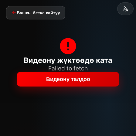
Башкы бетке кайтуу
Видеону жүктөөдө ката
Failed to fetch
Видеону талдоо