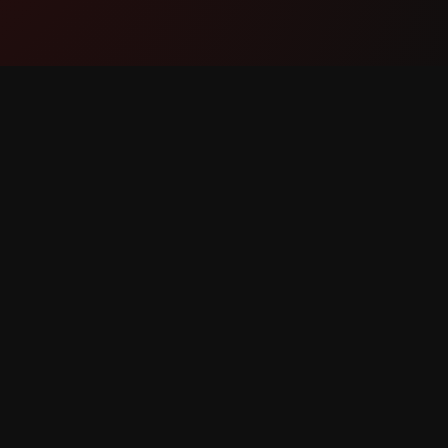
Producto
Soport
Funciones
Contáct
Cómo funciona
Reportar
Descargar
Solicitar
derechos reservados.