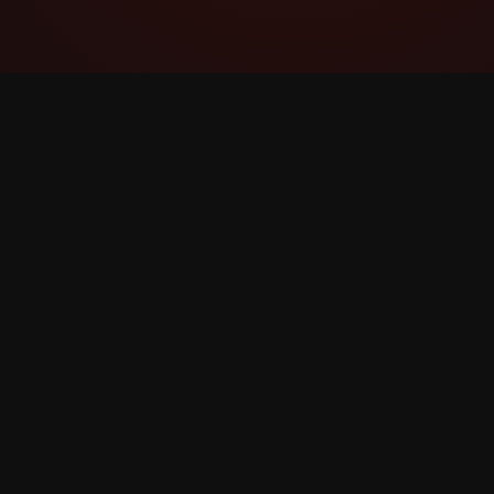
YouTube Super Thanks Counter
Rastrea y analiza Súper gracias con
estadísticas e información detallada.
©
2026
YouTube Súper gracias Counter. Todos los 