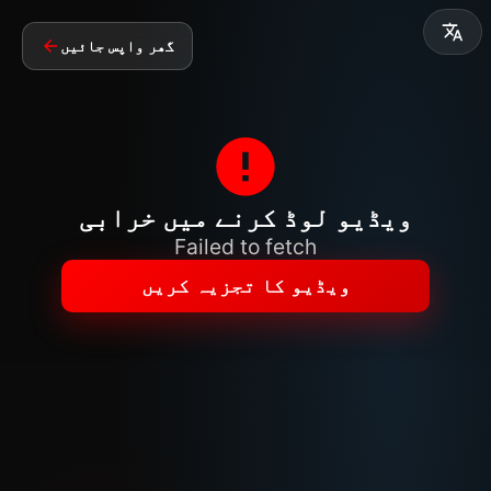
گھر واپس جائیں
ویڈیو لوڈ کرنے میں خرابی
Failed to fetch
ویڈیو کا تجزیہ کریں