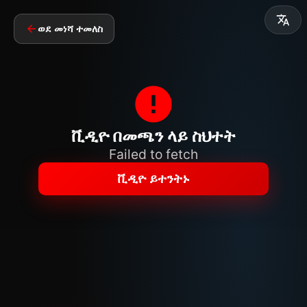
ወደ መነሻ ተመለስ
ቪዲዮ በመጫን ላይ ስህተት
Failed to fetch
ቪዲዮ ይተንትኑ