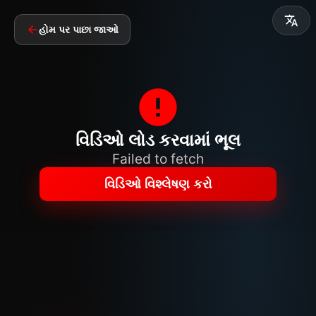
હોમ પર પાછા જાઓ
વિડિઓ લોડ કરવામાં ભૂલ
Failed to fetch
વિડિઓ વિશ્લેષણ કરો