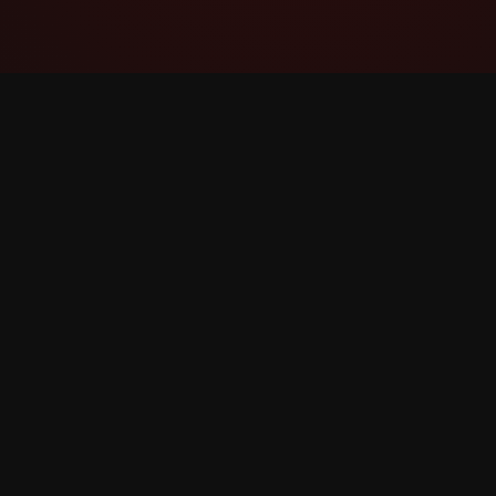
YouTube Super Thanks Counter
Ətraflı statistikalar və məlumatlarla Super
Sağol-u izləyin və təhlil edin.
©
2026
YouTube Super Sağol Sayğac. Bütün hüquqla