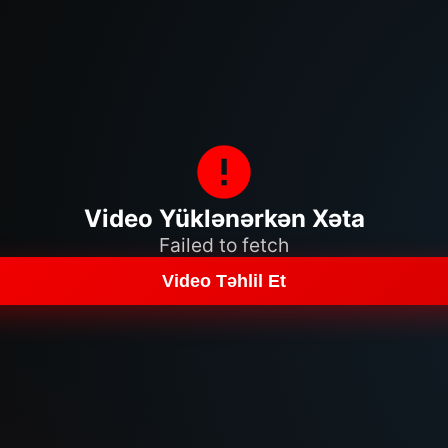
Video Yüklənərkən Xəta
Failed to fetch
Video Təhlil Et