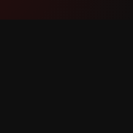
Məhsul
Dəstək
Xüsusiyyətlər
Bizimlə 
Necə İşləyir
Xəta Bild
Yüklə
Xüsusiyy
r qorunur.