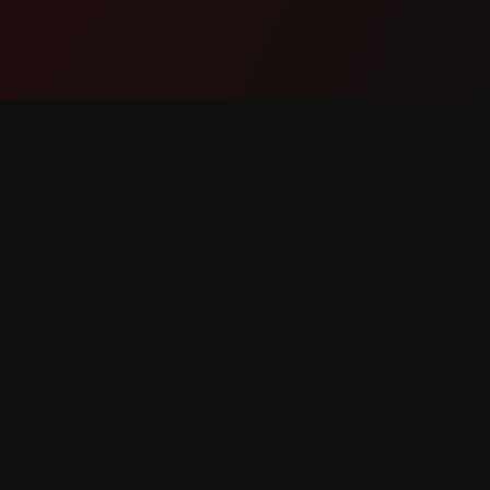
தயாரிப்பு
ஆதரவு
அம்சங்கள்
எங்களைத்
இது எவ்வாறு செயல்படுகிறது
கொள்ளுங
பதிவிறக்கவும்
பிழையைப் 
அம்ச கோ