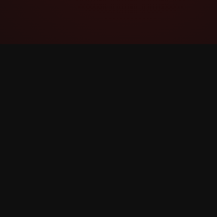
YouTube Super Thanks Counter
விரிவான புள்ளிவிவரங்கள் மற்றும்
நுண்ணறிவுகளுடன் Super Thanks ஐ
கண்காணிக்கவும் பகுப்பாய்வு செய்யவும்.