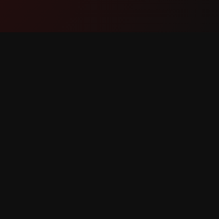
ຜະລິດຕະພັນ
ການສະໜ
ຄຸນສົມບັດ
ຕິດຕໍ່ພວກ
ວິທີເຮັດວຽກ
ລາຍງານບ
ດາວໂຫຼດ
ຂໍຄຸນສົມບ
ສິດທັງໝົດ.