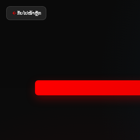
ກັບໄປໜ້າຫຼັກ