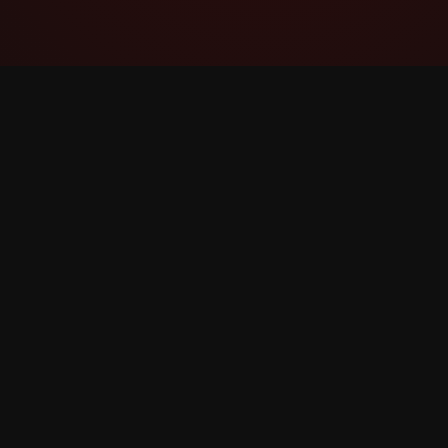
YouTube Super Thanks Counter
ຕິດຕາມ ແລະ ວິເຄາະ Super Thanks ດ້ວຍສະຖິຕິ
ແລະ ຄວາມເຂົ້າໃຈລາຍລະອຽດ.
©
2026
YouTube Super Thanks Counter. ສະຫງວນລິຂະ