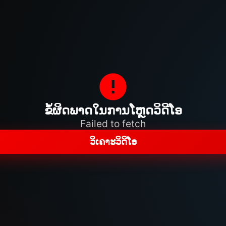
ຂໍ້ຜິດພາດໃນການໂຫຼດວິດີໂອ
Failed to fetch
ວິເຄາະວິດີໂອ