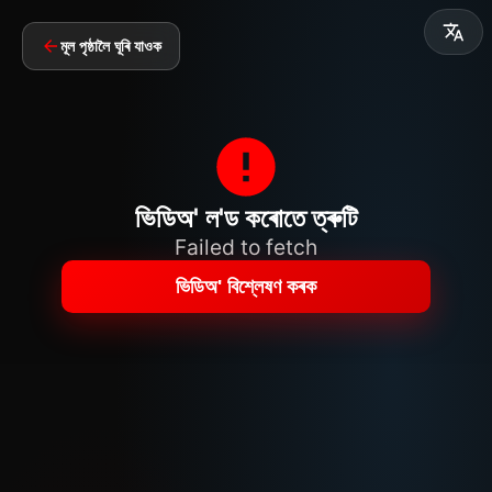
মূল পৃষ্ঠালৈ ঘূৰি যাওক
ভিডিঅ' ল'ড কৰোতে ত্ৰুটি
Failed to fetch
ভিডিঅ' বিশ্লেষণ কৰক