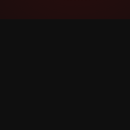
YouTube Super Thanks Counter
Ətraflı statistikalar və məlumatlarla Super
Sağol-u izləyin və təhlil edin.
©
2026
YouTube Super Sağol Sayğac. Bütün hüquqla