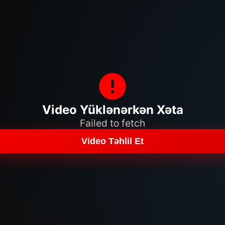
Video Yüklənərkən Xəta
Failed to fetch
Video Təhlil Et