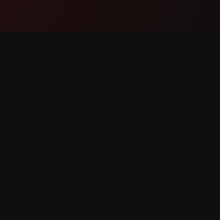
Məhsul
Dəstək
Xüsusiyyətlər
Bizimlə 
Necə İşləyir
Xəta Bild
Yüklə
Xüsusiyy
r qorunur.