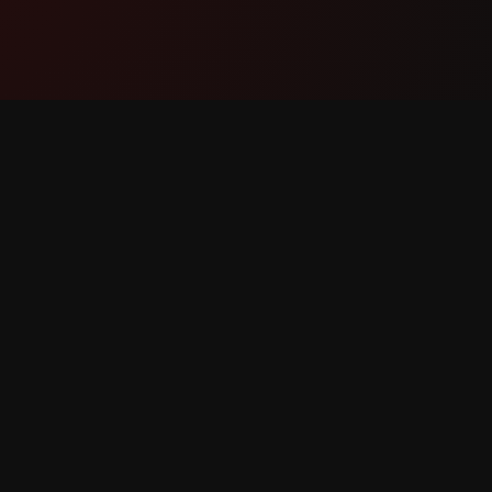
Продукт
Подде
Функции
Связать
Как это работает
Сообщит
Скачать
Запрос 