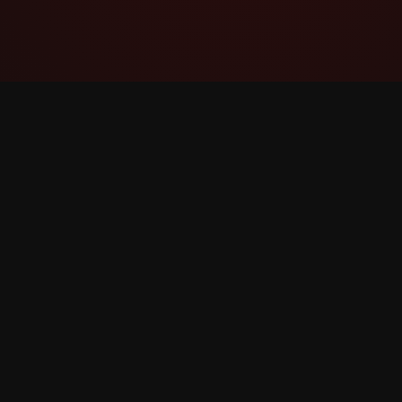
YouTube Super Thanks Counter
Отслеживайте и анализируйте
Суперспасибо с подробной статистикой и
аналитикой.