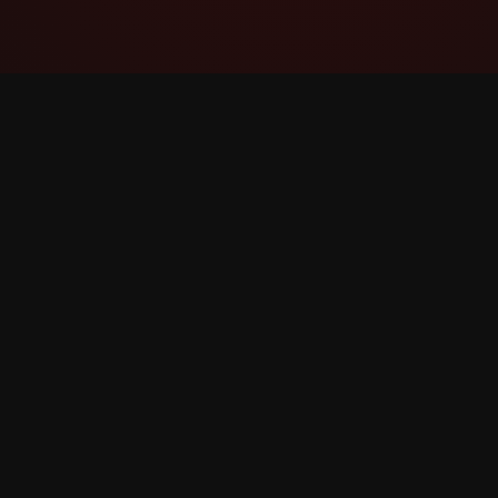
YouTube Super Thanks Counter
Spor og analyser Super Tak med detaljerede
statistikker og indsigter.
©
2026
YouTube Super Tak Counter. Alle rettighede