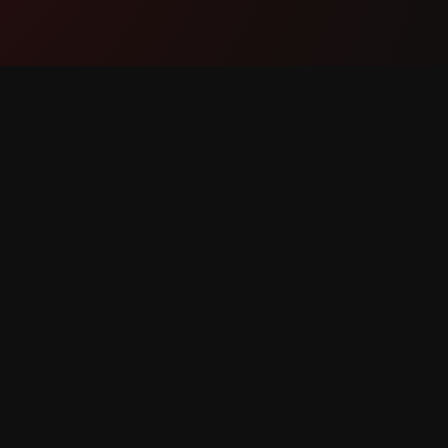
Produkt
Suppor
Funktioner
Kontakt 
Sådan virker det
Rapporte
Download
Funktio
r forbeholdes.