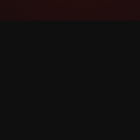
YouTube Super Thanks Counter
Batafsil statistika va tahlillar bilan Super
rahmat ni kuzatish va tahlil qilish.
©
2026
YouTube Super rahmat Hisoblagich. Barcha