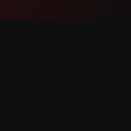
Mahsulot
Qo'llab
Xususiyatlar
Biz bilan
Qanday ishlaydi
Xatolikni
Yuklab olish
Xususiya
 huquqlar himoyalangan.