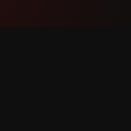
தயாரிப்பு
ஆதரவு
அம்சங்கள்
எங்களைத்
இது எவ்வாறு செயல்படுகிறது
கொள்ளுங
பதிவிறக்கவும்
பிழையைப் 
அம்ச கோ