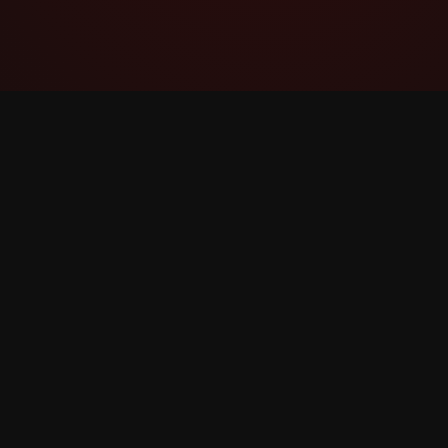
YouTube Super Thanks Counter
விரிவான புள்ளிவிவரங்கள் மற்றும்
நுண்ணறிவுகளுடன் Super Thanks ஐ
கண்காணிக்கவும் பகுப்பாய்வு செய்யவும்.