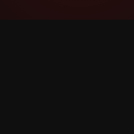
YouTube Super Thanks Counter
ติดตามและวิเคราะห์ Super Thanks ด้วยสถิติและ
ข้อมูลเชิงลึกโดยละเอียด
©
2026
YouTube Super Thanks Counter สงวนลิขสิทธิ์