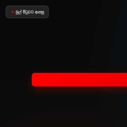
මුල් පිටුවට ආපසු