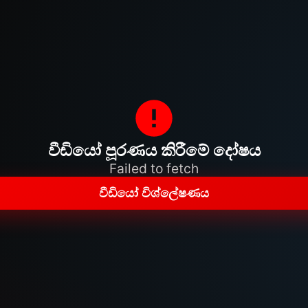
වීඩියෝ පූරණය කිරීමේ දෝෂය
Failed to fetch
වීඩියෝ විශ්ලේෂණය