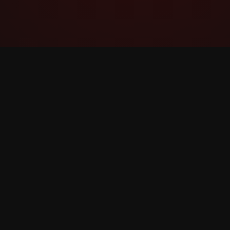
YouTube Super Thanks Counter
සවිස්තරාත්මක සංඛ්‍යාන සහ තීක්ෂ්ණ බුද්ධිය සහිත
Super Thanks නිරීක්ෂණය සහ විශ්ලේෂණය
කරන්න.