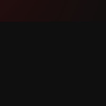
නිෂ්පාදනය
සහාය
විශේෂාංග
අප හා ස
එය ක්‍රියා කරන ආකාරය
දෝෂයක් 
බාගැනීම
විශේෂාංග