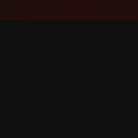
YouTube Super Thanks Counter
Jejak dan analisis Super Thanks dengan
statistik dan pandangan terperinci.
©
2026
YouTube Super Thanks Counter. Hak cipta te