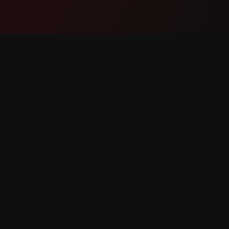
Produk
Sokong
Ciri-ciri
Hubungi
Bagaimana ia berfungsi
Laporkan
Muat turun
Perminta
rpelihara.